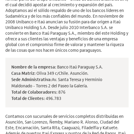
el cual decidió apostar al crecimiento y expansión del país.
Adoptamos así el sólido respaldo de uno de los bancos líderes en
Sudamérica y de los más confiables del mundo. En noviembre de
2008 Unibanco e Itaú anuncian su fusión para dar origen a Itaú
Unibanco Holding S.A. Desde julio 2010 Interbanco S.A. se
convierte en Banco Itaú Paraguay S.A., miembro del este Holding y
ofrece a sus clientes las ventajas y beneficios de una empresa
global con el compromiso firme de valorar y mantener la riqueza
de las cosas que nos hacen únicos como paraguayos.
Nombre de la empresa:
Banco Itaú Paraguay S.A.
Casa Matriz:
Oliva 349 c/Chile. Asunción.
Sede Administrativa:
Av. Santa Teresa y Herminio
Maldonado - Torres 2 del Paseo la Galería.
Total de Colaboradores:
876
Total de Clientes:
496.783
Contamos con sucursales de servicios completos distribuidas en
Asunción, San Lorenzo, Ñemby, Mariano R. Alonso, Ciudad del
Este, Encarnación, Santa Rita, Caaguazú, Filadelfia y Katuete.
Además de puestos Itaú Express y puntos de la Red de Pagos, Itaú