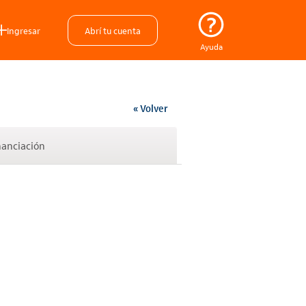
Ingresar
Abrí tu cuenta
Ayuda
« Volver
nanciación