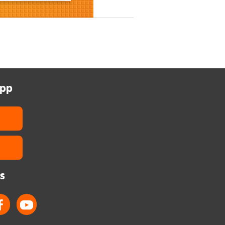
app
s