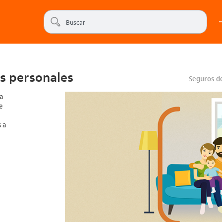
es personales
Seguros de
a
e
 a