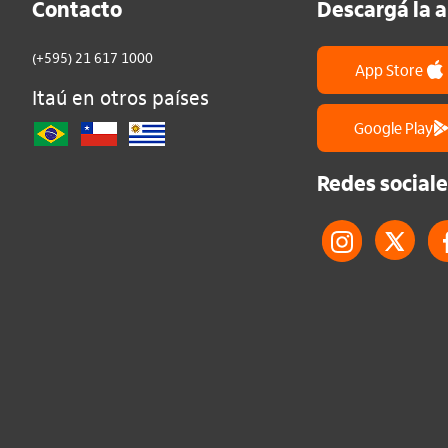
Contacto
Descargá la 
(+595) 21 617 1000
App Store
Itaú en otros países
Google Play
Redes sociale