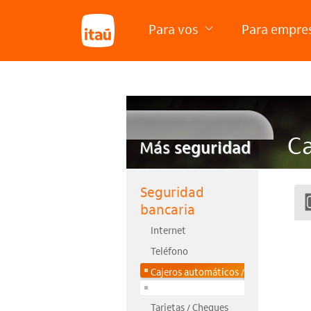
Para vos
Para empre
Ca
Más
seguridad
Seguridad
bancaria
Internet
Teléfono
Cajeros automáticos /
Agencias
Tarjetas / Cheques