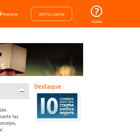
Ingresar
Abrí tu cuenta
Ayuda
as
Destaque
stán
rante las
onsejos,
ar