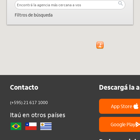
search
Filtros de búsqueda
Contacto
Descargá la 
(+595) 21 617 1000
App Store
Itaú en otros países
Google Play