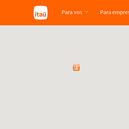
Para vos
Para empre